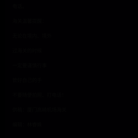
电话。
海关温馨提醒：
无论在境内、境外
过海关的时候
一定要谨慎行事
管好自己的手
不要随便拍照、打电话！
供稿：厦门高崎机场海关
编辑：林睿姝