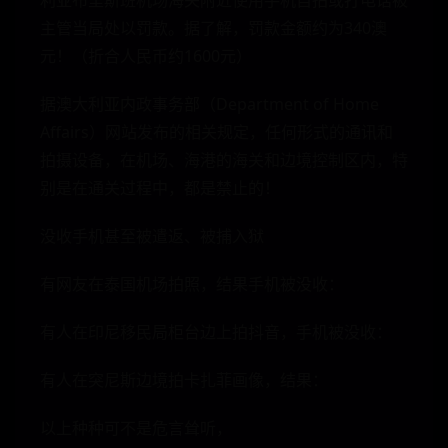
利亚布里斯班机场海关附近使用手机自拍或打电话被
主管当局处以罚款。据了解，罚款金额约为340澳
元！（折合人民币约1600元）
据澳大利亚内政事务部（Department of Home
Affairs）网站发布的相关规定，任何形式的通讯和
拍摄设备，在机场、海港的海关和边境控制区内，特
别是在通关过程中，都是禁止的！
没收手机甚至被遣返、被捕入狱
有网友在泰国机场拍照，结果手机被没收：
有人在印尼移民局柜台边上拍抖音，手机被没收：
有人在突尼斯边境拍卡扎菲画像，结果：
以上种种可不是危言耸听，