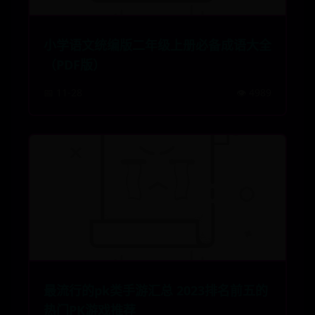
小学语文统编版二年级上册必备成语大全
（PDF版）
📅 11-28
👁️ 4989
最流行的pk类手游汇总 2023排名前五的
热门PK游戏推荐