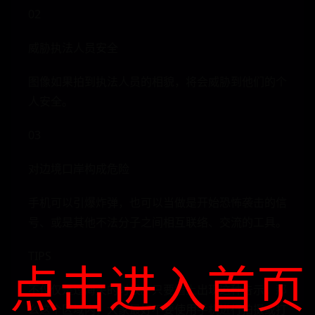
02
威胁执法人员安全
图像如果拍到执法人员的相貌，将会威胁到他们的个
人安全。
03
对边境口岸构成危险
手机可以引爆炸弹，也可以当做是开始恐怖袭击的信
号、或是其他不法分子之间相互联络、交流的工具。
TIPS
点击进入首页
不仅仅是过海关的时候。只要墙上出现这种告示。那
么这个区域内，大家最好不要使用手机进行拍摄或打