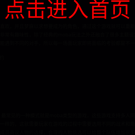
点击进入首页
喜欢，并且梦寐以求想要成为的角色，通过这个游戏就可以重新
非常有趣味性，除了经典的moba玩法之外还融合了很多主题
能遇到不同的对手，所以每一场面玩家即将面临的考验都是不一
约
，最常见的一种模式就是moba类型的游戏，这些游戏支持多人
一样的，这就需要玩家在游戏的过程中需要选用不同的战术和角
成员商议人物的选择，合理的人物挑选可以给整个队伍增加很多