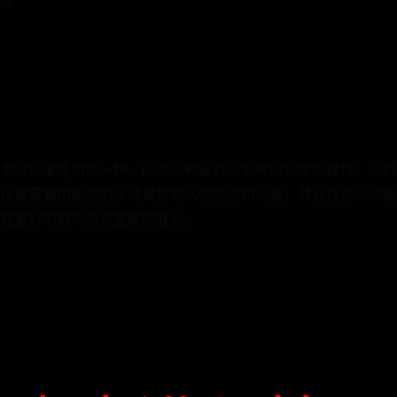
考验玩家能力的一种，因为这种游戏不但考验玩家的操作，同时
玩家需要用极快的手速来控制人物攻击和闪躲，并且在这个过程
能更好的赢得游戏整体的胜利。