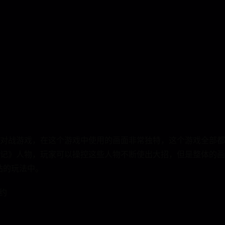
对战游戏，在这个游戏中使用的画面非常独特，这个游戏全部都
记》人物，玩家可以操控这些人物不断使出大招，但是整体的画
站的玩法中。
约