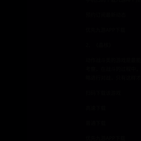
预约订阅最新动态
优先九游APP下载
2、《晶核》
动作战斗类的游戏是最能
考察，在战斗的过程中，
略进行对战，只有这样才
扫码下载该游戏
高速下载
普通下载
优先九游APP下载