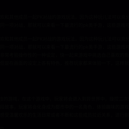
欢和其他成员一起PK对战的游戏玩法，因为这种玩儿法可以充
同一项对战，那就可以来看一下最流行的pk类手游，这些游戏可以
欢和其他成员一起PK对战的游戏玩法，因为这种玩儿法可以充
同一项对战，那就可以来看一下最流行的pk类手游，这些游戏
非常考验操作性的一种设定，快一起来游戏中挑选自己喜欢的角
但是在画面的设定上各有特色，推荐玩家都来体验一下，这样就
竞技的游戏，在这个游戏中，玩家将会进入到异世界中，操控二
段故事，玩家将会化身成为都市中的一名角色，体验趣味的游戏
感受温馨欢乐的生活日常或者不断和这些成员拉近关系，进行剧
约