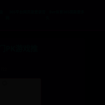
现金
365平台网页版登录官
Bet体育365提款要多
网
久
门PK游戏推
 722