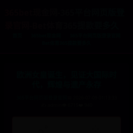
365bet现金网-365平台网页版登
录官网-Bet体育365提款要多久
首页
365bet现金网
365平台网页版登录官网
Bet体育365提款要多久
欧洲女皇诞生，见证大国际时
代，辉煌与遗产永存
365平台网页版登录官网
📅 2026-07-09 01:13:33
✍️ admin
👁️ 6715
❤️ 940