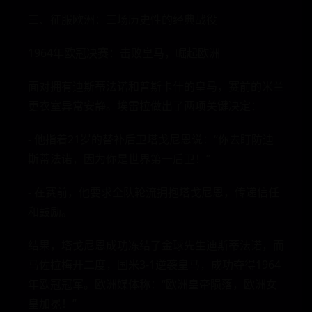
三、征服欧洲：三场历史性的经典战役
1964年欧冠决赛：击败皇马，崛起欧洲
面对拥有迪斯蒂法诺和普斯卡什的皇马，赛前的米兰
更衣室异常安静。埃雷拉做出了两项关键决定：
- 他指着21岁的替补后卫塔戈尼恩说：“你去盯防迪
斯蒂法诺，因为你是世界第一后卫！”
- 在赛前，他要求全队轮流拥抱塔戈尼恩，传递信任
和鼓励。
结果，塔戈尼恩成功冻结了金球先生迪斯蒂法诺，而
马佐拉梅开二度，国米3-1逆袭皇马，成功夺得1964
年欧冠冠军。欧洲媒体称：“欧洲皇帝陨落，欧洲女
皇加冕！”