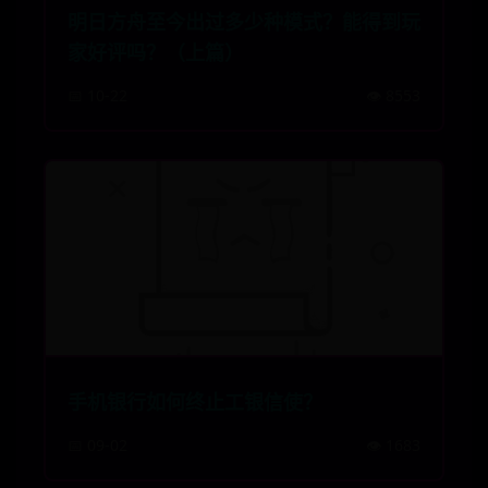
明日方舟至今出过多少种模式？能得到玩
家好评吗？（上篇）
📅 10-22
👁️ 8553
手机银行如何终止工银信使？
📅 09-02
👁️ 1683