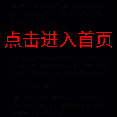
- 在次回合，独立队大举压上时，皮奇的一次长传打
身后，马佐拉冷静破门，完成了双杀南美冠军的壮
举，国米加冕“世界之王”。
点击进入首页
四、王朝遗产：超越奖杯的足球革命
1. 教练地位的升华
埃雷拉的年薪高达当时教练顶薪的三倍，而莫拉蒂则
公开合同细节，意图震慑外界。从此，教练不再仅是
“训练员”，而是战术设计者、领导者以及媒体焦点。
2. 青训体系的黄金时代
埃雷拉亲自签下的法切蒂与马佐拉，成为国米青训的
标杆。他们的成功启发了后来的球员和教练，推动了
俱乐部青训系统的持续发展。