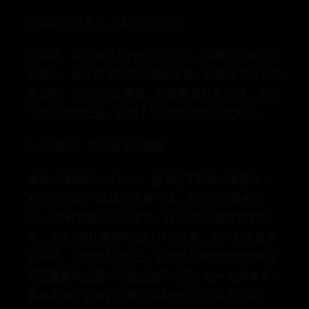
2. 边后卫进攻化：法切蒂的时代
法切蒂，这位身高1.89米的左后卫，突破了传统后卫
的角色。他不仅是防守的坚固堡垒，还成为了进攻的
发动机。在1965-66赛季，他单赛季打入12球，刷新
了后卫进球纪录，开创了“进攻型边后卫”的先河。
3. 1-0哲学：防守反击的精髓
埃雷拉推崇的“1-0主义”，强调防守的绝对重要性。
他的哲学是：“赢球只需要一球，其余时间属于防
守。”这种高效的反击模式，在1964-65赛季的欧冠
中，国米7场比赛中有5场以1-0结束，其中对本菲卡
的决赛，全场仅3次射正，最终依靠贾伊尔的抢断与
苏亚雷斯的直塞，马佐拉破门夺冠。这一战术体系，
直接影响了后来的穆里尼奥和他的防守反击哲学。