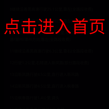
8继续沿甬莞高速行驶25.1公里,靠左(全路段收费)
点击进入首页
9继续沿甬莞高速行驶14.8公里,靠左(全路段收费)
10继续沿甬莞高速行驶27.9公里,朝G15W3/甬莞高
速/潮州/漳州方向,靠左(全路段收费)
11继续沿甬莞高速行驶6.3公里,靠右(全路段收费)
12行驶1.2公里,右转进入新凤路(部分路段收费)
13沿新凤路行驶4.5公里,直行进入新风路
14沿新风路行驶4.5公里,直行进入枫春路
15沿枫春路行驶1.4公里,调头