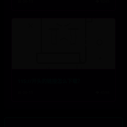
📅 06-13
👁️ 9245
115://开头的链接怎么下载？
📅 08-15
👁️ 4598