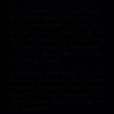
《张同学的乡村生活》是一款近现代乡村风的佛系游
戏，开局就送你一间清水房（免费送，无房贷压
力），装修风格全凭你的喜好。衣柜、床铺、墙贴...
精品家具部件应有尽有，但这需要你动动手指，不断
的合成、升级，解锁部件，投入使用（没有监工，可
以随时摸鱼）。如果你是铲屎官，还可以解锁猫咪。
一个人，一间房、两只猫，过着平淡而又舒适的乡村
生活，岂不乐哉。游戏特色：
总想希望远离喧嚣，跟银幕中的嘉宾们一样，在花田
间开一家属于自己的民宿小院，与身边的朋友们相聚
一起休闲自得，探索心中向往的民宿生活~来吧，这
款国风治愈手游《花田小院》这里可以满足你！探索
充满惊喜的故事情节，唯美的庭院设计，有趣的关卡
玩法，自由模拟经营~