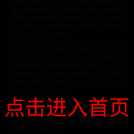
种美丽的场景为蓝本，打造幸福瞬间。既能锻炼思
维，又能体验室内设计师的乐趣，还有什么比这更棒
的呢？快来一同探索吧！游戏特点(?ゝ??) ノ? ★全新
装扮游戏玩法，多彩房间等你探索只需用手指将装饰
拖动到房间的正确位置即可。
激动人心的万圣节派对即将拉开帷幕，赶快装扮起来
吧！参加万圣节派对，成为派对女王！你会通过游戏
学会服饰穿搭，获得变美的密匙。来为自己画一个魔
法般的妆容，做一个万圣节定制的美甲，选择一款奇
特靓丽的服装。哇！太棒了，你一定会成为派对上最
引人注意的女神！产品特征：
点击进入首页
创新猫咪英雄塔防手游——《遇见喵克斯》，带着一
群可爱治愈的猫咪英雄，强势闯入你的世界！在这里
你可以培养各色猫咪，完成一次次的塔防冒险，装扮
只属于你们的喵岛世界！