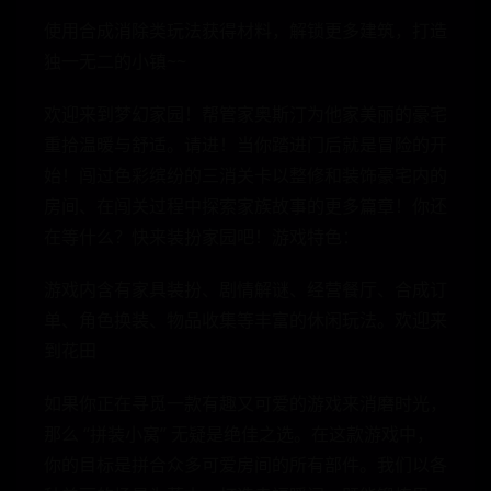
使用合成消除类玩法获得材料，解锁更多建筑，打造
独一无二的小镇~~
欢迎来到梦幻家园！帮管家奥斯汀为他家美丽的豪宅
重拾温暖与舒适。请进！当你踏进门后就是冒险的开
始！闯过色彩缤纷的三消关卡以整修和装饰豪宅内的
房间、在闯关过程中探索家族故事的更多篇章！你还
在等什么？快来装扮家园吧！游戏特色：
游戏内含有家具装扮、剧情解谜、经营餐厅、合成订
单、角色换装、物品收集等丰富的休闲玩法。欢迎来
到花田
如果你正在寻觅一款有趣又可爱的游戏来消磨时光，
那么 “拼装小窝” 无疑是绝佳之选。在这款游戏中，
你的目标是拼合众多可爱房间的所有部件。我们以各