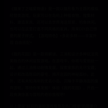
《猫来了之喵星物语》是一款以猫形象为主题的模拟
经营类游戏，玩家可以在岛屿上种植食物，搜集材
料，建造家具、还可以去世界海运贸易，钓鱼休闲。
也可以在这里打造不同风格的家具，用来DIY自己想
要的屋子样式。【游戏特色】=多彩多样——丰富外
观 自由搭配=
《我的花园》是一款将解谜、三消和设计多种玩法完
美融合的休闲益智游戏。在游戏中，你将与爱丽丝一
起，通过三消推动剧情发展，探索家族的无尽宝藏；
设计和改造陈旧的豪宅，揭开庄园的神秘面纱。此
外，还有未知海岸的无名小岛、沉睡于平静海面的废
弃游轮，等待你来发掘！体验《我的花园》，开启一
段充满惊喜与冒险的奇妙旅程吧！
以上便是“好玩的装扮游戏推荐及热门榜单”的简要介