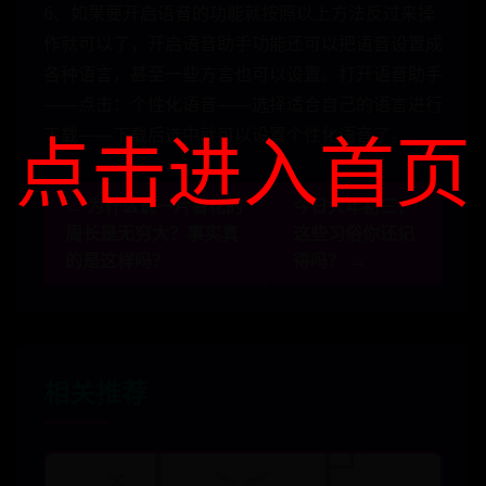
6、如果要开启语音的功能就按照以上方法反过来操
作就可以了，开启语音助手功能还可以把语音设置成
各种语言，甚至一些方言也可以设置。打开语音助手
——点击：个性化语音——选择适合自己的语言进行
点击进入首页
下载——下载后选中就可以设置个性化语音了。
← 为什么说一片雪花的
今日大年初三，
周长是无穷大？事实真
这些习俗你还记
的是这样吗？
得吗？ →
相关推荐