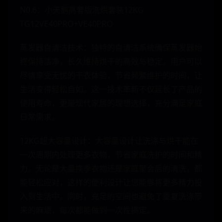
N0.6：小天鹅高奢版洗烘套装12KG
TG12VE40PRO+VE40PRO
蒸发器自清洁技术：独特的自清洁系统确保蒸发器始
终保持洁净，长久维持烘干的高效与稳定。用户可以
尽情享受无忧的干衣体验，节省频繁维护的时间，让
生活变得轻松自如。这一技术革新不仅延长了产品的
使用寿命，更是现代家居的理想选择，充分满足家庭
日常需求。
12KG超大容量设计：大容量设计让洗涤与烘干能在
一次周期内处理更多衣物，节省家庭洗护的时间和精
力。无论是大量换季衣物还是家庭聚会后的清洗，都
能轻松应对，这样的便利设计让您能够将更多精力投
入到生活中。同时，充足的空间也避免了重复洗涤带
来的麻烦，每次都能做到一次性搞定。