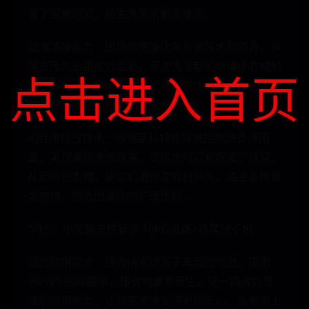
省了宝贵时间，给生活带来更多便利。
超强洁净能力：出色的洗净比与先进技术相结合，深
层去污与杀菌能力显著。每次洗涤都能够确保衣物如
点击进入首页
新，忠实消除顽固污渍，让每件衣物都焕发神采，更
加适合追求高品质生活的家庭使用。
AI智能投放技术：根据面料特性精准控制洗衣液用
量，实现最佳清洗效果。该技术可以有效减少残留，
从而呵护衣物，使它们更加柔软和持久，适合各种类
型衣物，创造出最佳的护理体验。
N0.5：小天鹅洗烘套装 10KG滚筒+热泵烘干机
超微除菌技术：结合纳米银离子与超微气泡，提供
99.99%的除菌率，使衣物焕发新生。这一高效的清
洁和除菌能力，让日常洗涤变得更加安心，从根源上