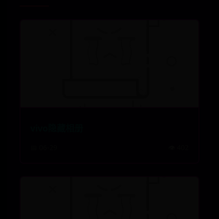
vivo隐藏相册
📅 06-29
👁️ 402