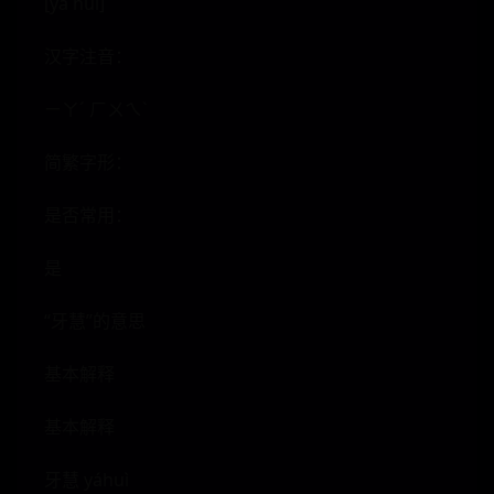
[yá huì]
汉字注音：
ㄧㄚˊ ㄏㄨㄟˋ
简繁字形：
是否常用：
是
“牙慧”的意思
基本解释
基本解释
牙慧 yáhuì