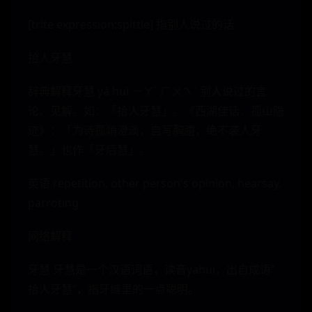
[trite expression;spittle] 指别人说过的话
拾人牙慧
辞典解释牙慧 yá huì ㄧㄚˊ ㄏㄨㄟˋ 别人说过的言
论、见解。如：「拾人牙慧」。《西湖佳话．孤山隐
迹》：「为诗孤峭澄淡，自写胸臆，绝不袭人牙
慧。」也作「牙后慧」。
英语 repetition, other person's opinion, hearsay,
parroting
网络解释
牙慧 牙慧是一个汉语词语，读音yahui，出自成语”
拾人牙慧”，指牙缝里的一点聪明。