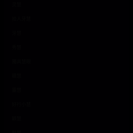
灵慧
拾人牙慧
牙慧
秀慧
獨具慧眼
聰慧
靈慧
好行小慧
颖慧
黠慧