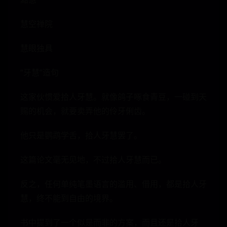
慧空禅院
慧眼独具
“牙慧”造句
这家伙惯爱拾人牙慧。就像鸽子啄食青豆，一碰到天
赐的机会，就要卖弄他的伶牙俐齿。
他只是鹦鹉学舌，拾人牙慧罢了。
这篇论文毫无见地，不过拾人牙慧而已。
反之，任何单纯笔墨语言的滥用、借用，都是拾人牙
慧，终不能到自由的境界。
书中提到了一个似是而非的方案，而且还是拾人牙