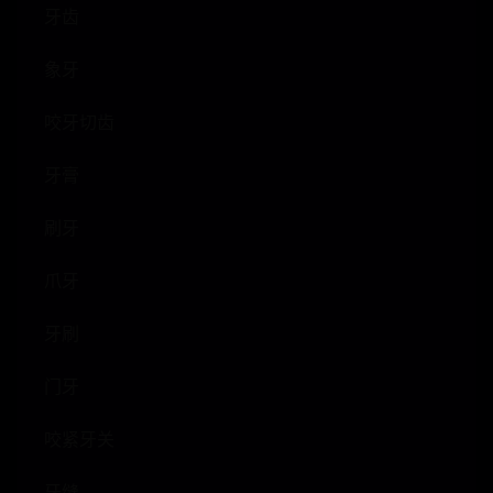
牙齿
象牙
咬牙切齿
牙膏
刷牙
爪牙
牙刷
门牙
咬紧牙关
牙缝