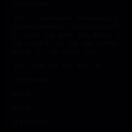
“牙慧”的单字解释
【牙】：1.人和高等动物咬切、咀嚼食物的器官，由
坚固的骨组织和釉质构成。人的牙按部位和形状的不
同，分为切牙、尖牙、前磨牙、磨牙。通称牙齿，也
叫齿。2.特指象牙：牙筷。牙章。牙雕。3.形状像牙
齿的东西：牙子。4.姓。5.牙子2：牙行。
【慧】：1.聪明：智慧。聪慧。慧心。2.姓。
“牙慧”的相关成语
拾人牙慧
齿牙余慧
“牙慧”的相关词语