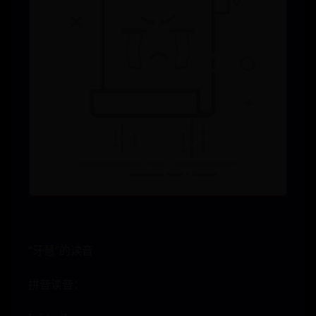
“牙慧”的读音
拼音读音：