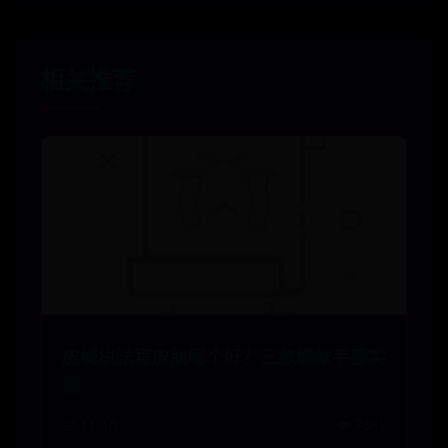
相关推荐
皮城执法官皮肤哪个好？三款爆款手感实
测
📅 11-10
👁️ 7381