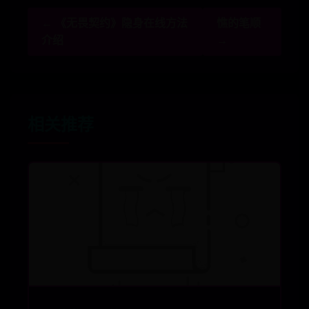
← 《无畏契约》隐身在线方法
憔的笔顺
介绍
→
相关推荐