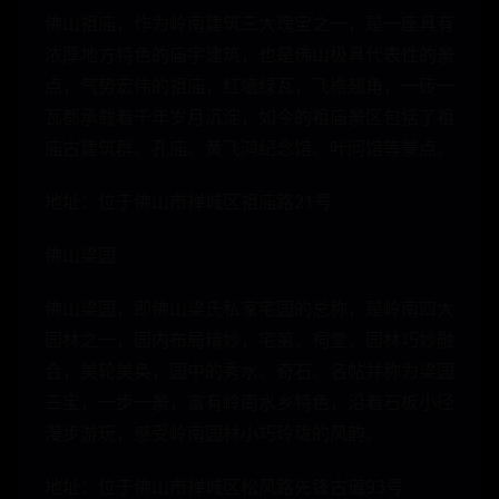
佛山祖庙，作为岭南建筑三大瑰宝之一，是一座具有
浓厚地方特色的庙宇建筑，也是佛山极具代表性的景
点，气势宏伟的祖庙，红墙绿瓦，飞檐翘角，一砖一
瓦都承载着千年岁月沉淀，如今的祖庙景区包括了祖
庙古建筑群、孔庙、黄飞鸿纪念馆、叶问馆等景点。
地址：位于佛山市禅城区祖庙路21号
佛山梁园
佛山梁园，即佛山梁氏私家宅园的总称，是岭南四大
园林之一，园内布局精妙，宅第、祠堂、园林巧妙融
合，美轮美奂，园中的秀水、奇石、名帖并称为梁园
三宝，一步一景，富有岭南水乡特色，沿着石板小径
漫步游玩，感受岭南园林小巧玲珑的风韵。
地址：位于佛山市禅城区松风路先锋古道93号