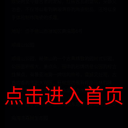
续使用至今最古老的龙窑。红砖古瓦的建筑，安静又
治愈，不仅可以看到琳琅满目的陶瓷制品，还可以亲
手体验制作陶瓷的乐趣。
地址：位于佛山市禅城区高庙路6号
顺峰山公园
顺峰山公园，是佛山的一个古典精致的园林式公园，
公园面积很大，景点众，园中的石牌坊是公园的标志
性景点，有着亚洲第一牌坊的称号，震撼又壮观，古
色古香的粤剧大观园，轩榭廊坊很有岭南园林韵味，
点击进入首页
还有庄重宁静的青龙阁，非常适合休闲游玩。
地址：位于佛山市顺德区南国东路与驹荣南路交汇处
南海湾森林生态园