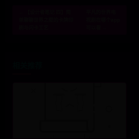
← 【设计者笔记 四】简
平凡的世界电
单聊聊世界之壁的卡牌印
视剧在哪个app
刷与闪卡工艺
可以看 →
相关推荐