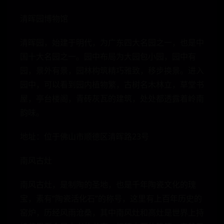
清晖园博物馆
清晖园，始建于明代，为广东四大名园之一，也是中
国十大名园之一。园中布局为大园包小园，园中有
园，景外有景，园林构筑精巧雅致，移步换景。进入
园中，可以看到园内植物繁，古树名木林立，草堂书
屋，亭台楼阁，青砖灰瓦的建筑，处处都透露着岭南
韵味。
地址：位于佛山市顺德区清晖路23号
南风古灶
南风古灶，是制陶的圣地，也是千年陶瓷文化的瑰
宝，素有“陶瓷活化石”的称号，这里有上百年历史的
窑炉，历经风雨沧桑，其中南风灶和高灶是世界上持