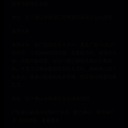
南海湾森林生态园，
地址：位于佛山市南海区西樵镇西岸镇庆云大道尾
逢简水乡
逢简水乡，是广东四大水乡之一，素有广东“小周庄”
的称号，江南园林风韵浓厚，有葱郁古树，有流水人
家，还有石板桥梁，好似一幅宁静而秀美的水墨画
卷。不用下江南也能感受到水乡文化，探秘佛山的千
年水乡，乘坐小船体验水乡风情，感受悠闲惬意的慢
生活。
地址：位于佛山市顺德区杏坛镇逢简村
广东佛山最值得去的8个景点，魅力佛山，等你来打
卡~返回搜狐，查看更多